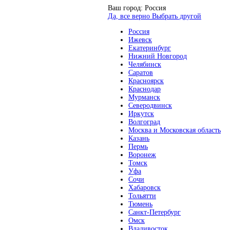
Ваш город:
Россия
Да, все верно
Выбрать другой
Россия
Ижевск
Екатеринбург
Нижний Новгород
Челябинск
Саратов
Красноярск
Краснодар
Мурманск
Северодвинск
Иркутск
Волгоград
Москва и Московская область
Казань
Пермь
Воронеж
Томск
Уфа
Сочи
Хабаровск
Тольятти
Тюмень
Санкт-Петербург
Омск
Владивосток