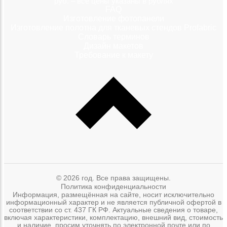
руб. – все цены указаны в рублях
FAQ
Изготовление фотопанели
Изготовление полотна для тканевых стендов Profabric
Словарь терминов
Дизайн макетов
Требование к макету
© 2026 год. Все права защищены.
Политика конфиденциальности
Информация, размещённая на сайте, носит исключительно
информационный характер и не является публичной офертой в
соответствии со ст. 437 ГК РФ. Актуальные сведения о товаре,
включая характеристики, комплектацию, внешний вид, стоимость
и наличие, просим уточнять по электронной почте или по